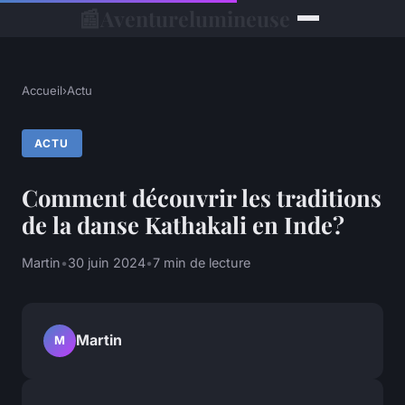
📰
Aventurelumineuse
Accueil
›
Actu
ACTU
Comment découvrir les traditions
de la danse Kathakali en Inde?
Martin
•
30 juin 2024
•
7 min de lecture
Martin
M