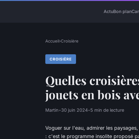
Actu
Bon plan
Ca
Accueil
›
Croisière
CROISIÈRE
Quelles croisière
jouets en bois av
Martin
•
30 juin 2024
•
5 min de lecture
Voguer sur l'eau, admirer les paysages,
: c'est le programme insolite proposé pa